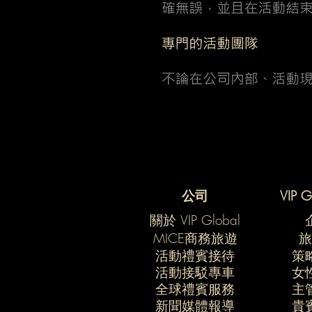
公司
VIP 
關於 VIP Global
MICE商務旅遊
​
​活動禮賓接待
策
活動接駁專車
女
​全球禮賓服務
主
​新聞媒體報導
貴