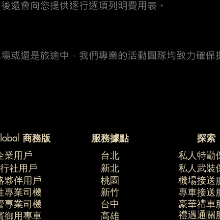
Global 商務版
​服務據點
探索
​企業用戶
台北
私人特勤
旅行社用戶
新北
私人武裝
略夥伴用戶
桃園
​機場接送
性專業司機
新竹
​專車接送
管專業司機
台中
​豪華禮車
​禮遇通關
賓御用專車
​高雄