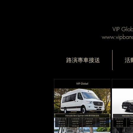
VIP Gl
www.vipbanq
路演專車接送
活